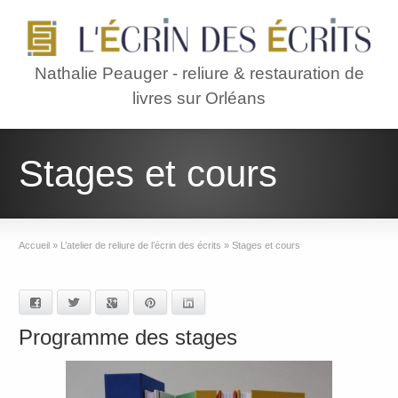
Nathalie Peauger - reliure & restauration de
livres sur Orléans
Stages et cours
Accueil
»
L’atelier de reliure de l’écrin des écrits
»
Stages et cours
Facebook
Twitter
Google+
Pinterest
LinkedIn
Programme des stages