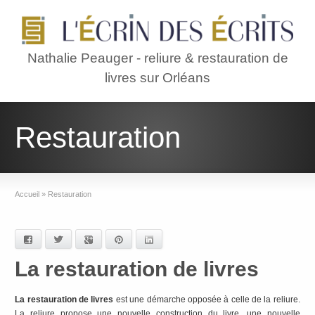
Nathalie Peauger - reliure & restauration de
livres sur Orléans
Restauration
Accueil
»
Restauration
Facebook
Twitter
Google+
Pinterest
LinkedIn
La restauration de livres
La restauration de livres
est une démarche opposée à celle de la reliure.
La reliure propose une nouvelle construction du livre, une nouvelle