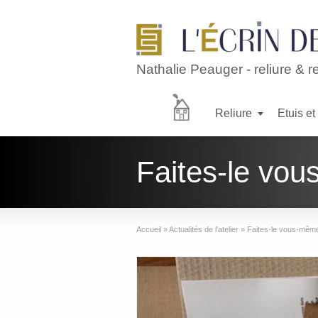
Nathalie Peauger - reliure & r
Reliure
Etuis et
Accueil
Faites-le vo
reliure
Accueil
»
Actualités de l'atelier
»
Faites-le vous-mêm