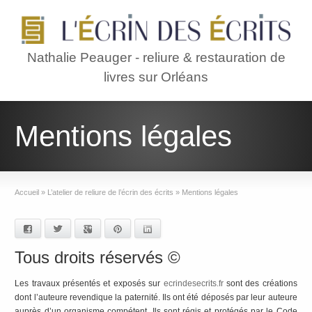
Nathalie Peauger - reliure & restauration de
livres sur Orléans
Mentions légales
Accueil
»
L’atelier de reliure de l’écrin des écrits
»
Mentions légales
Facebook
Twitter
Google+
Pinterest
LinkedIn
Tous droits réservés ©
Les travaux présentés et exposés sur
ecrindesecrits.fr
sont des créations
dont l’auteure revendique la paternité. Ils ont été déposés par leur auteure
auprès d’un organisme compétent. Ils sont régis et protégés par le Code