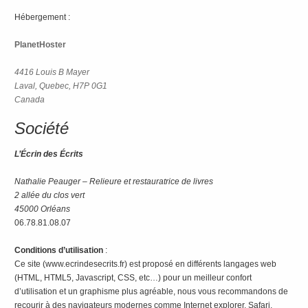
Hébergement :
PlanetHoster
4416 Louis B Mayer
Laval, Quebec, H7P 0G1
Canada
Société
L’Écrin des Écrits
Nathalie Peauger – Relieure et restauratrice de livres
2 allée du clos vert
45000 Orléans
06.78.81.08.07
Conditions d’utilisation
:
Ce site (www.ecrindesecrits.fr) est proposé en différents langages web
(HTML, HTML5, Javascript, CSS, etc…) pour un meilleur confort
d’utilisation et un graphisme plus agréable, nous vous recommandons de
recourir à des navigateurs modernes comme Internet explorer, Safari,