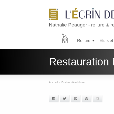
Nathalie Peauger - reliure & r
Reliure
Etuis et
Accueil
Restauration 
reliure
Accueil
»
Restauration Missel
Facebook
Twitter
Google+
Pinterest
LinkedIn