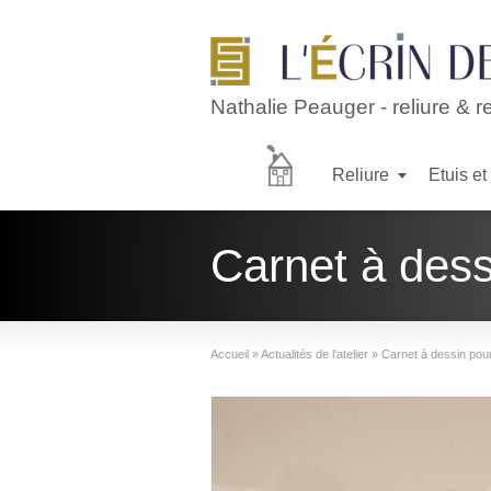
Nathalie Peauger - reliure & r
Reliure
Etuis et
Accueil
Carnet à dess
reliure
Accueil
»
Actualités de l'atelier
»
Carnet à dessin pou